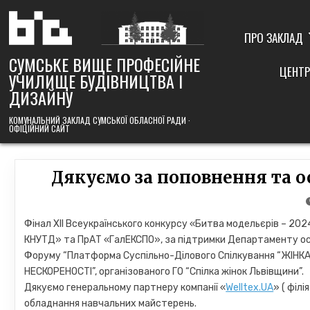
Skip
to
content
ПРО ЗАКЛАД
СУМСЬКЕ ВИЩЕ ПРОФЕСІЙНЕ
ЦЕНТР
УЧИЛИЩЕ БУДІВНИЦТВА І
ДИЗАЙНУ
КОМУНАЛЬНИЙ ЗАКЛАД СУМСЬКОЇ ОБЛАСНОЇ РАДИ ·
ОФІЦІЙНИЙ САЙТ
Дякуємо за поповнення та 
Фінал ХІІ Всеукраїнського конкурсу «Битва модельєрів – 20
КНУТД» та ПрАТ «ГалЕКСПО», за підтримки Департаменту освіт
Форуму “Платформа Суспільно-Ділового Спілкування “ЖІНК
НЕСКОРЕНОСТІ”, організованого ГО “Спілка жінок Львівщини”.
Дякуємо генеральному партнеру компанії «
Welltex.UA
» ( філ
обладнання навчальних майстерень.