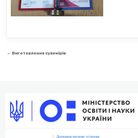
Навігація
← Виготовлення сувенірів
записів