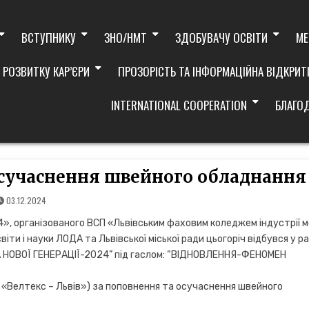
ВСТУПНИКУ
ЗНО/НМТ
ЗДОБУВАЧУ ОСВІТИ
МЕ
 РОЗВИТКУ КАР’ЄРИ
ПРОЗОРІСТЬ ТА ІНФОРМАЦІЙНА ВІДКРИТ
INTERNATIONAL COOPERATION
БЛАГО
осучаснення швейного обладнання
03.12.2024
24», організованого ВСП «Львівським фаховим коледжем індустрії 
и і науки ЛОДА та Львівської міської ради цьогоріч відбувся у р
А НОВОЇ ГЕНЕРАЦІЇ-2024” під гаслом: “ВІДНОВЛЕННЯ-ФЕНОМЕН
ія «Велтекс – Львів») за поповнення та осучаснення швейного