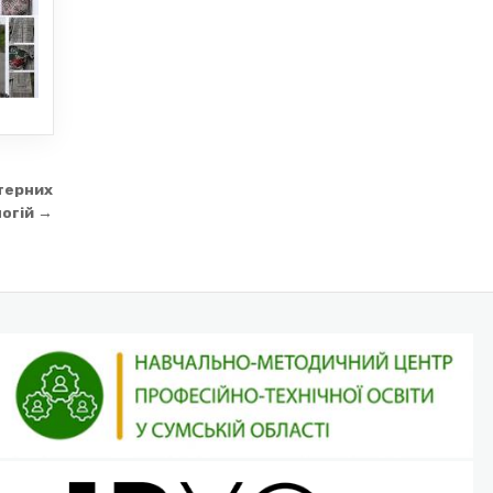
терних
огій →