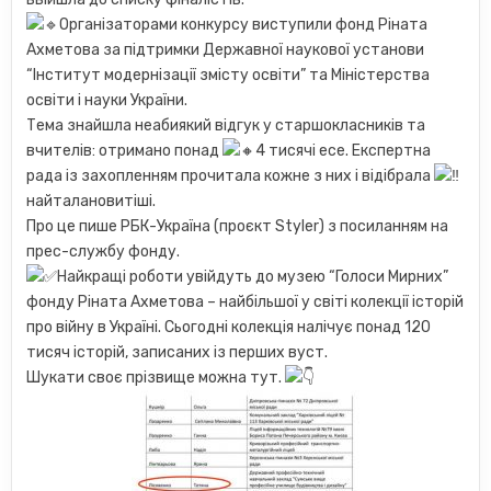
Організаторами конкурсу виступили фонд Ріната
Ахметова за підтримки Державної наукової установи
“Інститут модернізації змісту освіти” та Міністерства
освіти і науки України.
Тема знайшла неабиякий відгук у старшокласників та
вчителів: отримано понад
4 тисячі есе. Експертна
рада із захопленням прочитала кожне з них і відібрала
найталановитіші.
Про це пише РБК-Україна (проєкт Styler) з посиланням на
прес-службу фонду.
Найкращі роботи увійдуть до музею “Голоси Мирних”
фонду Ріната Ахметова – найбільшої у світі колекції історій
про війну в Україні. Сьогодні колекція налічує понад 120
тисяч історій, записаних із перших вуст.
Шукати своє прізвище можна тут.