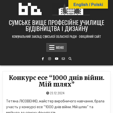
Skip
English / Polski
to
content
СУМСЬКЕ ВИЩЕ ПРОФЕСІЙНЕ УЧИЛИЩЕ
БУДІВНИЦТВА І ДИЗАЙНУ
КОМУНАЛЬНИЙ ЗАКЛАД СУМСЬКОЇ ОБЛАСНОЇ РАДИ · ОФІЦІЙНИЙ САЙТ
МЕНЮ
Конкурс есе “1000 днів війни.
Мій шлях”
23.12.2024
Тетяна ЛІСОВЕНКО, майстер виробничого навчання, брала
участь у конкурсі есе “1000 днів війни. Мій шлях” та
ввійшла до списку фіналістів.