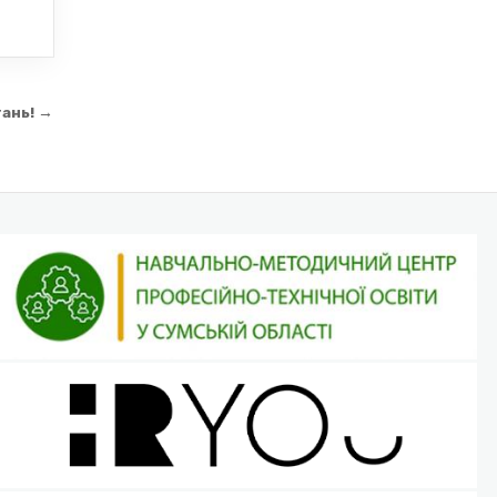
гань! →