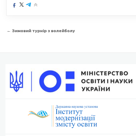
Навігація
← Зимовий турнір з волейболу
записів