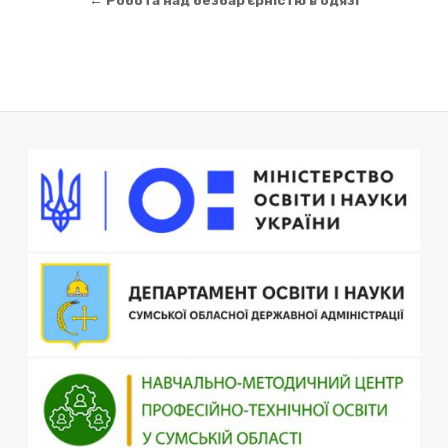
записів
← Робота над безбарʼєрністю в одязі