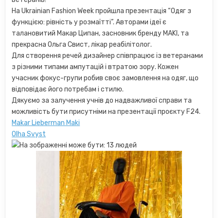
На Ukrainian Fashion Week пройшла презентація “Одяг з
функцією: рівність у розмаїтті”. Авторами ідеї є
талановитий Макар Ципан, засновник бренду MAKI, та
прекрасна Ольга Свист, лікар реабілітолог.
Для створення речей дизайнер співпрацює із ветеранами
з різними типами ампутацій і втратою зору. Кожен
учасник фокус-групи робив своє замовлення на одяг, що
відповідає його потребам і стилю.
Дякуємо за залучення учнів до надважливої справи та
можливість бути присутніми на презентації проєкту F24.
Makar Lieberman Maki
Olha Svyst