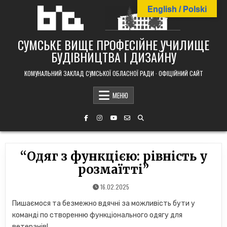
Skip
English / Polski
to
content
СУМСЬКЕ ВИЩЕ ПРОФЕСІЙНЕ УЧИЛИЩЕ
БУДІВНИЦТВА І ДИЗАЙНУ
КОМУНАЛЬНИЙ ЗАКЛАД СУМСЬКОЇ ОБЛАСНОЇ РАДИ · ОФІЦІЙНИЙ САЙТ
МЕНЮ
“Одяг з функцією: рівність у
розмаїтті”
16.02.2025
Пишаємося та безмежно вдячні за можливість бути у
команді по створенню функціонального одягу для
ветеранів!