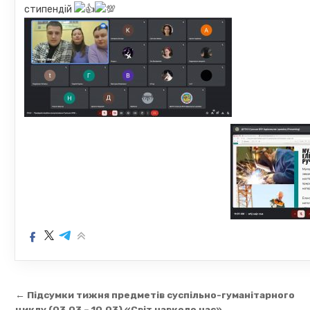
стипендій
Навігація
← Підсумки тижня предметів суспільно-гуманітарного
циклу (03.03 – 10.03) «Світ навколо нас»