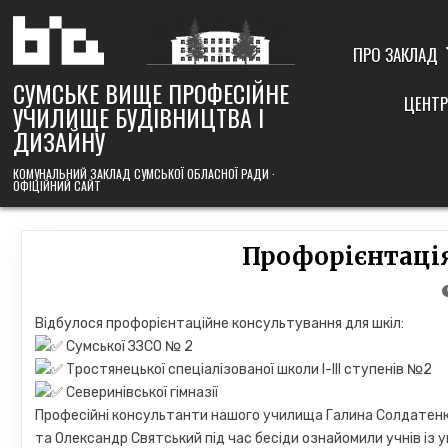
Skip
to
content
ПРО ЗАКЛАД
СУМСЬКЕ ВИЩЕ ПРОФЕСІЙНЕ
ЦЕНТР
УЧИЛИЩЕ БУДІВНИЦТВА І
ДИЗАЙНУ
КОМУНАЛЬНИЙ ЗАКЛАД СУМСЬКОЇ ОБЛАСНОЇ РАДИ ·
ОФІЦІЙНИЙ САЙТ
Профорієнтація
Відбулося профорієнтаційне консультування для шкіл:
Сумської ЗЗСО № 2
Тростянецької спеціалізованої школи І-ІІІ ступенів №2
Северинівської гімназії
Професійні консультанти нашого училища Галина Солдатенк
та Олександр Святський під час бесіди ознайомили учнів із