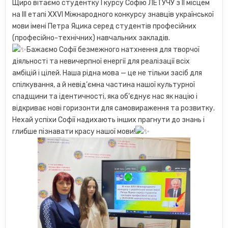
Щиро вітаємо студентку І курсу Софію ЛЕТУЧУ з II місцем
на ІІІ етапі ХХVІ Міжнародного конкурсу знавців української
мови імені Петра Яцика серед студентів професійних
(професійно-технічних) навчальних закладів.
Бажаємо Софії безмежного натхнення для творчої
діяльності та невичерпної енергії для реалізації всіх
амбіцій і цілей. Наша рідна мова — це не тільки засіб для
спілкування, а й невід’ємна частина нашої культурної
спадщини та ідентичності, яка об’єднує нас як націю і
відкриває нові горизонти для самовираження та розвитку.
Нехай успіхи Софії надихають інших прагнути до знань і
глибше пізнавати красу нашої мови!