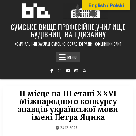
Skip
English / Polski
to
content
СУМСЬКЕ ВИЩЕ ПРОФЕСІЙНЕ УЧИЛИЩЕ
БУДІВНИЦТВА І ДИЗАЙНУ
КОМУНАЛЬНИЙ ЗАКЛАД СУМСЬКОЇ ОБЛАСНОЇ РАДИ · ОФІЦІЙНИЙ САЙТ
МЕНЮ
II місце на ІІІ етапі ХХVІ
Міжнародного конкурсу
знавців української мови
імені Петра Яцика
23.12.2025