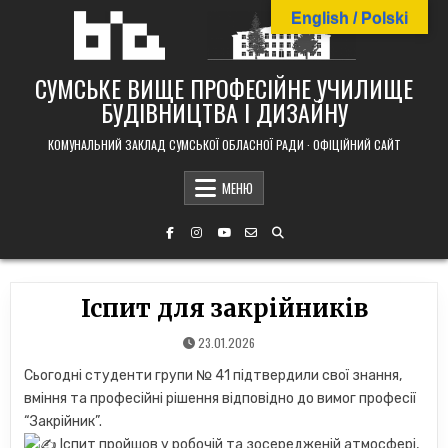
Skip
English / Polski
to
content
СУМСЬКЕ ВИЩЕ ПРОФЕСІЙНЕ УЧИЛИЩЕ
БУДІВНИЦТВА І ДИЗАЙНУ
КОМУНАЛЬНИЙ ЗАКЛАД СУМСЬКОЇ ОБЛАСНОЇ РАДИ · ОФІЦІЙНИЙ САЙТ
МЕНЮ
Іспит для закрійників
23.01.2026
Сьогодні студенти групи № 41 підтвердили свої знання,
вміння та професійні рішення відповідно до вимог професії
“Закрійник”.
Іспит пройшов у робочій та зосередженій атмосфері,