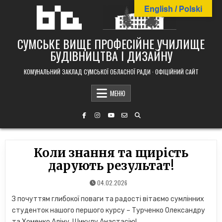
Skip
English / Polski
to
content
СУМСЬКЕ ВИЩЕ ПРОФЕСІЙНЕ УЧИЛИЩЕ
БУДІВНИЦТВА І ДИЗАЙНУ
КОМУНАЛЬНИЙ ЗАКЛАД СУМСЬКОЇ ОБЛАСНОЇ РАДИ · ОФІЦІЙНИЙ САЙТ
МЕНЮ
Коли знання та щирість
дарують результат!
04.02.2026
З почуттям глибокої поваги та радості вітаємо сумлінних
студенток нашого першого курсу – Турченко Олександру
та Хоменко Аліну, Шикулу Анастасію!