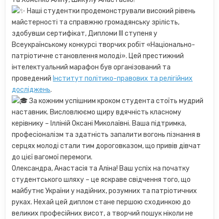
Наші студентки продемонстрували високий рівень
майстерності та справжню громадянську зрілість,
здобувши сертифікат, Дипломи ІІІ ступеня у
Всеукраїнському конкурсі творчих робіт «Національно-
патріотичне становлення молоді». Цей престижний
інтелектуальний марафон був організований та
проведений
Інститут політико-правових та релігійних
досліджень
.
За кожним успішним кроком студента стоїть мудрий
наставник. Висловлюємо щиру вдячність класному
керівнику – Ілліній Оксані Миколаївні. Ваша підтримка,
професіоналізм та здатність запалити вогонь пізнання в
серцях молоді стали тим дороговказом, що привів дівчат
до цієї вагомої перемоги.
Олександра, Анастасія та Аліна! Ваш успіх на початку
студентського шляху – це яскраве свідчення того, що
майбутнє України у надійних, розумних та патріотичних
руках. Нехай цей диплом стане першою сходинкою до
великих професійних висот, а творчий пошук ніколи не