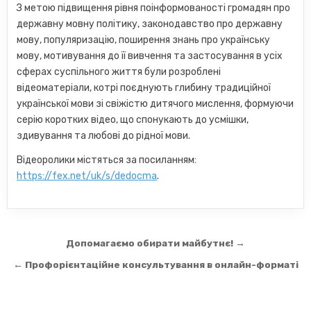
З метою підвищення рівня поінформованості громадян про
державну мовну політику, законодавство про державну
мову, популяризацію, поширення знань про українську
мову, мотивування до її вивчення та застосування в усіх
сферах суспільного життя були розроблені
відеоматеріали, котрі поєднують глибину традиційної
української мови зі свіжістю дитячого мислення, формуючи
серію коротких відео, що спонукають до усмішки,
здивування та любові до рідної мови.
Відеоролики містяться за посиланням:
https://fex.net/uk/s/dedocma
.
Навігація
Допомагаємо обирати майбутнє! →
записів
← Профорієнтаційне консультування в онлайн-форматі