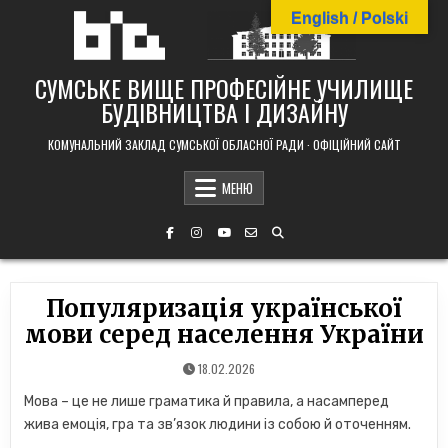
Skip
English / Polski
to
content
СУМСЬКЕ ВИЩЕ ПРОФЕСІЙНЕ УЧИЛИЩЕ
БУДІВНИЦТВА І ДИЗАЙНУ
КОМУНАЛЬНИЙ ЗАКЛАД СУМСЬКОЇ ОБЛАСНОЇ РАДИ · ОФІЦІЙНИЙ САЙТ
МЕНЮ
Популяризація української
мови серед населення України
18.02.2026
Мова – це не лише граматика й правила, а насамперед
жива емоція, гра та зв’язок людини із собою й оточенням.