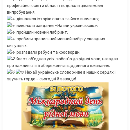
професійної освіти області подолали цікаві мовні
випробування:
дізналися історію свята та його значення;
виконали завдання «Назви українською»;
пройшли мовний лабіринт;
зробили правильний мовний вибір у складних
ситуаціях;
розгадали ребуси та кросворди.
Квест об’єднав усіх любов’ю до рідної мови, нагадав
про важливість її збереження і щоденного вживання.
Нехай українське слово живе в наших серцях і
звучить гордо – сьогодні й завжди!