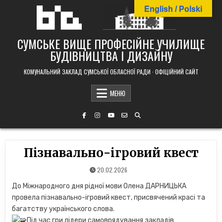
Skip
English / Polski
to
content
СУМСЬКЕ ВИЩЕ ПРОФЕСІЙНЕ УЧИЛИЩЕ
БУДІВНИЦТВА І ДИЗАЙНУ
КОМУНАЛЬНИЙ ЗАКЛАД СУМСЬКОЇ ОБЛАСНОЇ РАДИ · ОФІЦІЙНИЙ САЙТ
МЕНЮ
Пізнавально-ігровий квест
20.02.2026
До Міжнародного дня рідної мови Олена ДАРНИЦЬКА
провела пізнавально-ігровий квест, присвячений красі та
багатству українського слова.
Під час гри лідери самоврядування закладів