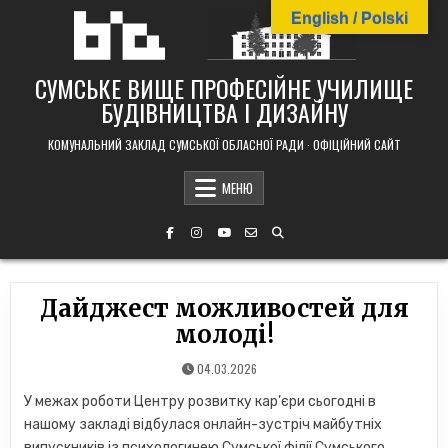
Skip
English / Polski
to
content
СУМСЬКЕ ВИЩЕ ПРОФЕСІЙНЕ УЧИЛИЩЕ
БУДІВНИЦТВА І ДИЗАЙНУ
КОМУНАЛЬНИЙ ЗАКЛАД СУМСЬКОЇ ОБЛАСНОЇ РАДИ · ОФІЦІЙНИЙ САЙТ
МЕНЮ
Дайджест можливостей для
молоді!
04.03.2026
У межах роботи Центру розвитку кар’єри сьогодні в
нашому закладі відбулася онлайн-зустріч майбутніх
випускників із психологинею Сумської філії Сумського