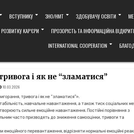
ВСТУПНИКУ
ЗНО/НМТ
ЗДОБУВАЧУ ОСВІТИ
МЕ
 РОЗВИТКУ КАР’ЄРИ
ПРОЗОРІСТЬ ТА ІНФОРМАЦІЙНА ВІДКРИТ
INTERNATIONAL COOPERATION
БЛАГО
тривога і як не “зламатися”
10.03.2026
игорання, тривога і як не “зламатися”».
табільність, навчальне навантаження, а також тиск соціальних ме
а створюють сильне емоційне навантаження. Постійні порівняння з
еальним часто призводять до зниження самооцінки, тривоги та
ли емоційного перевантаження, відрізняти нормальні емоційні реак