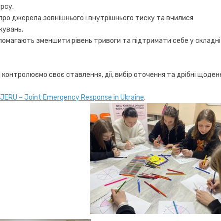
рсу.
ро джерела зовнішнього і внутрішнього тиску та вчилися
кувань.
опомагають зменшити рівень тривоги та підтримати себе у складні
 контролюємо своє ставлення, дії, вибір оточення та дрібні щоден
а
JERU – Joint Emergency Response in Ukraine
.