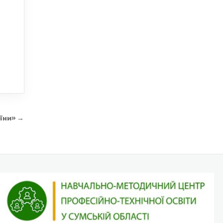
аїни» →