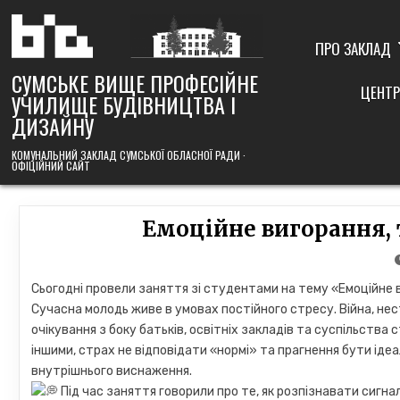
Skip
to
content
ПРО ЗАКЛАД
СУМСЬКЕ ВИЩЕ ПРОФЕСІЙНЕ
ЦЕНТР
УЧИЛИЩЕ БУДІВНИЦТВА І
ДИЗАЙНУ
КОМУНАЛЬНИЙ ЗАКЛАД СУМСЬКОЇ ОБЛАСНОЇ РАДИ ·
ОФІЦІЙНИЙ САЙТ
Емоційне вигорання, 
Сьогодні провели заняття зі студентами на тему «Емоційне в
Сучасна молодь живе в умовах постійного стресу. Війна, нес
очікування з боку батьків, освітніх закладів та суспільств
іншими, страх не відповідати «нормі» та прагнення бути ід
внутрішнього виснаження.
Під час заняття говорили про те, як розпізнавати сигна