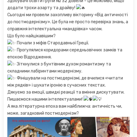
Здобувачі освіти групи № 32 довели – це можливо, якщо
додати трохи азарту та драйву!
Сьогодні ми провели захопливу вікторину «Від античності
до постмодернізму». Це була не просто перевірка знань, а
справжня інтелектуальна «мандрівка» часом.
Що було найцікавішим?
Почали з міфів Стародавньої Греції.
Прогулялися коридорами середньовічних замків та
епохою Відродження.
Зіткнулися з бунтівним духом романтизму та
складними лабіринтами модернізму.
Фінішували на постмодернізмі, де вчилися «читати
між рядків» і шукати іронію в сучасних текстах.
Дякуємо за емоції, швидкі реакції та вміння дискутувати.
Пишаємося нашими інтелектуалами!
А яка літературна епоха вам найближча: античність чи,
може, загадковий постмодернізм?