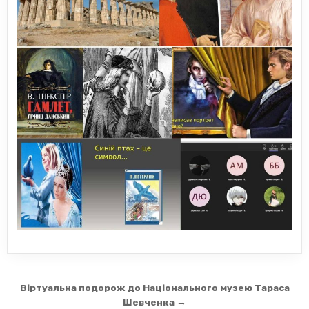
Навігація
Віртуальна подорож до Національного музею Тараса
записів
Шевченка →