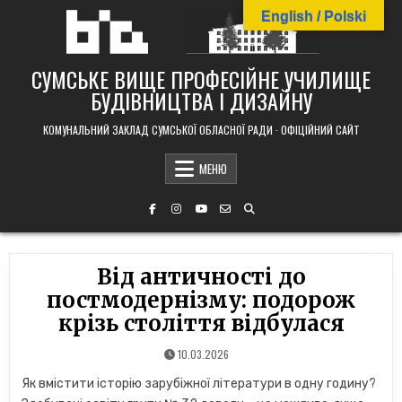
Skip
English / Polski
to
content
СУМСЬКЕ ВИЩЕ ПРОФЕСІЙНЕ УЧИЛИЩЕ
БУДІВНИЦТВА І ДИЗАЙНУ
КОМУНАЛЬНИЙ ЗАКЛАД СУМСЬКОЇ ОБЛАСНОЇ РАДИ · ОФІЦІЙНИЙ САЙТ
МЕНЮ
Від античності до
постмодернізму: подорож
крізь століття відбулася
10.03.2026
Як вмістити історію зарубіжної літератури в одну годину?