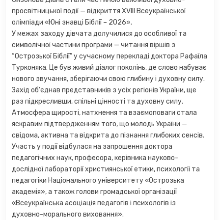
просвітницької події — відкриття XVІІІ Всеукраїнської
олімпіади «Юні знавці Біблії – 2026».
У межах заходу дівчата долучилися до особливої та
символічної частини програми — читання віршів з
“Острозької Біблії” у сучасному перекладі доктора Рафаїла
Турконяка. Це був живий діалог поколінь, де слово набуває
нового звучання, зберігаючи свою глибину і духовну силу.
Захід об’єднав представників з усіх регіонів України, ще
раз підкресливши, спільні цінності та духовну силу.
Атмосфера щирості, натхнення та взаємоповаги стала
яскравим підтвердженням того, що молодь України —
свідома, активна та відкрита до пізнання глибоких сенсів.
Участь у події відбулася на запрошення доктора
педагогічних наук, професора, керівника науково-
дослідної лабораторії християнської етики, психології та
педагогіки Національного університету «Острозька
академія», а також голови громадської організації
«Всеукраїнська асоціація педагогів і психологів із
духовно-морального виховання».