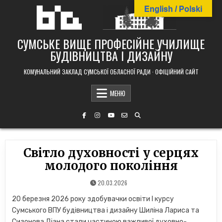
Skip
English / Polski
to
content
СУМСЬКЕ ВИЩЕ ПРОФЕСІЙНЕ УЧИЛИЩЕ
БУДІВНИЦТВА І ДИЗАЙНУ
КОМУНАЛЬНИЙ ЗАКЛАД СУМСЬКОЇ ОБЛАСНОЇ РАДИ · ОФІЦІЙНИЙ САЙТ
МЕНЮ
Світло духовності у серцях
молодого покоління
20.03.2026
20 березня 2026 року здобувачки освіти І курсу
Сумського ВПУ будівництва і дизайну Шиліна Лариса та
Сизонова Діана стали частиною важливої духовно-