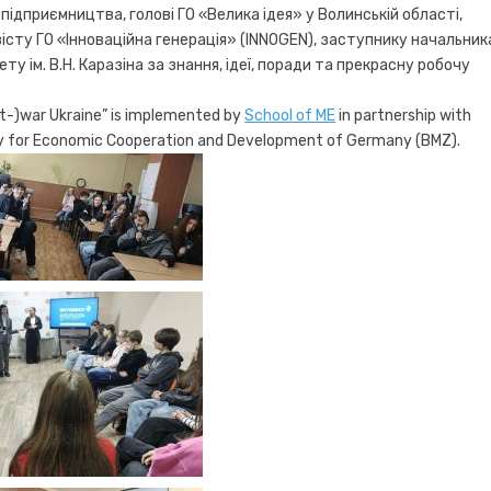
підприємництва, голові ГО «Велика ідея» у Волинській області,
істу ГО «Інноваційна генерація» (INNOGEN), заступнику начальник
у ім. В.Н. Каразіна за знання, ідеї, поради та прекрасну робочу
st-)war Ukraine” is implemented by
School of ME
in partnership with
istry for Economic Cooperation and Development of Germany (BMZ).