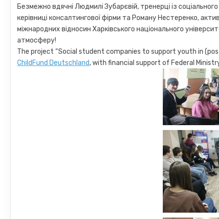
Безмежно вдячні Людмилі Зубарєвій, тренерці із соціального 
керівниці консалтингової фірми та Роману Нестеренко, актив
міжнародних відносин Харківського національного університет
атмосферу!
The project “Social student companies to support youth in (po
ChildFund Deutschland
, with financial support of Federal Min