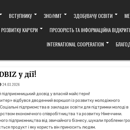
ВСТУПНИКУ
ЗНО/НМТ
ЗДОБУВАЧУ ОСВІТИ
МЕ
 РОЗВИТКУ КАР’ЄРИ
ПРОЗОРІСТЬ ТА ІНФОРМАЦІЙНА ВІДКРИТ
INTERNATIONAL COOPERATION
БЛАГО
BIZ у дії!
24.03.2026
 підприємницький досвід у власній майстерні!
дитер» відбувся дводенний воркшоп із розвитку молодіжного
оціальні підприємства в закладах освіти для підтримки молоді в
терством економічного співробітництва та розвитку Німеччини.
льного підприємництва від звичайного бізнесу, шукали проблеми гр
ється продукт і яку користь він приносить людям.