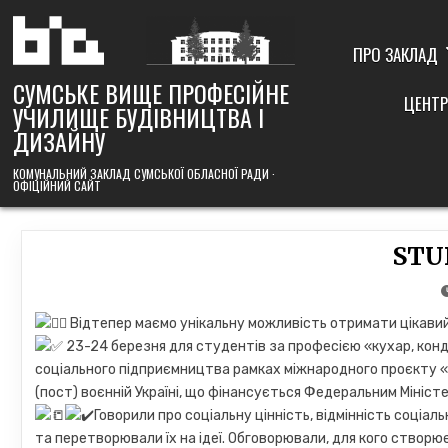
Skip
to
content
ПРО ЗАКЛАД
СУМСЬКЕ ВИЩЕ ПРОФЕСІЙНЕ
ЦЕНТР
УЧИЛИЩЕ БУДІВНИЦТВА І
ДИЗАЙНУ
КОМУНАЛЬНИЙ ЗАКЛАД СУМСЬКОЇ ОБЛАСНОЇ РАДИ ·
ОФІЦІЙНИЙ САЙТ
STUD
Відтепер маємо унікальну можливість отримати цікавий
23-24 березня для студентів за професією «кухар, кон
соціального підприємництва рамках міжнародного проєкту «С
(пост) воєнній Україні, що фінансується Федеральним Мініс
Говорили про соціальну цінність, відмінність соціа
та перетворювали їх на ідеї. Обговорювали, для кого створю