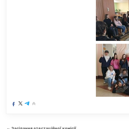
← Засідання атестаційної комісії