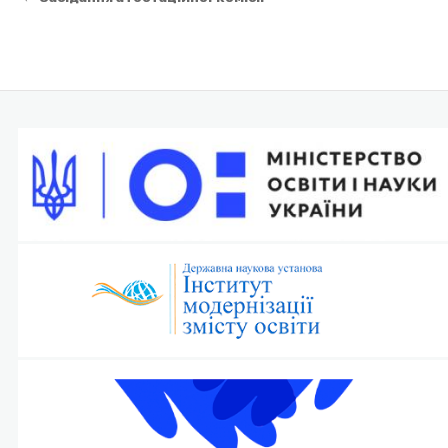
Навігація
записів