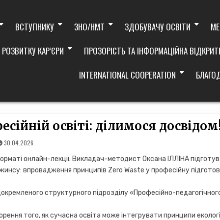
ВСТУПНИКУ
ЗНО/НМТ
ЗДОБУВАЧУ ОСВІТИ
МЕ
 РОЗВИТКУ КАР’ЄРИ
ПРОЗОРІСТЬ ТА ІНФОРМАЦІЙНА ВІДКРИТ
INTERNATIONAL COOPERATION
БЛАГО
есійній освіті: ділимося досвідом
30.04.2026
форматі онлайн-лекції. Викладач-методист Оксана ІЛЛІНА підготу
жинсу: впровадження принципів Zero Waste у професійну підгото
ідокремленого структурного підрозділу «Професійно-педагогічног
орення того, як сучасна освіта може інтегрувати принципи екологі