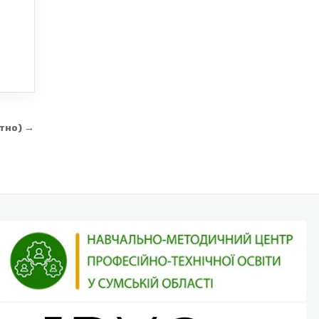
тно) →