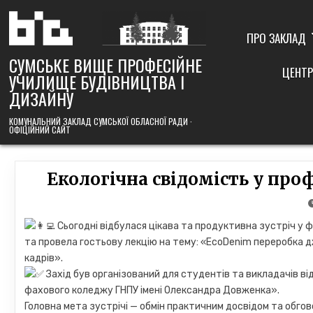
Skip
to
content
ПРО ЗАКЛАД
СУМСЬКЕ ВИЩЕ ПРОФЕСІЙНЕ
ЦЕНТР
УЧИЛИЩЕ БУДІВНИЦТВА І
ДИЗАЙНУ
КОМУНАЛЬНИЙ ЗАКЛАД СУМСЬКОЇ ОБЛАСНОЇ РАДИ ·
ОФІЦІЙНИЙ САЙТ
Екологічна свідомість у проф
Сьогодні відбулася цікава та продуктивна зустріч у 
та провела гостьову лекцію на тему: «EcoDenim переробка д
кадрів».
Захід був організований для студентів та викладачів в
фахового коледжу ГНПУ імені Олександра Довженка».
Головна мета зустрічі — обмін практичним досвідом та обгов