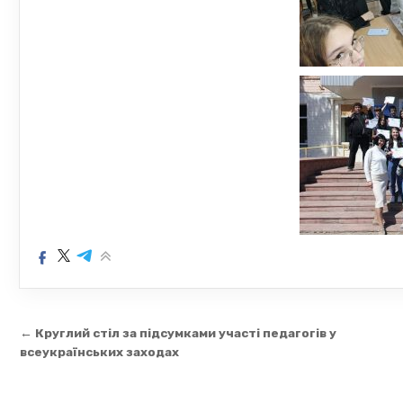
Навігація
← Круглий стіл за підсумками участі педагогів у
записів
всеукраїнських заходах