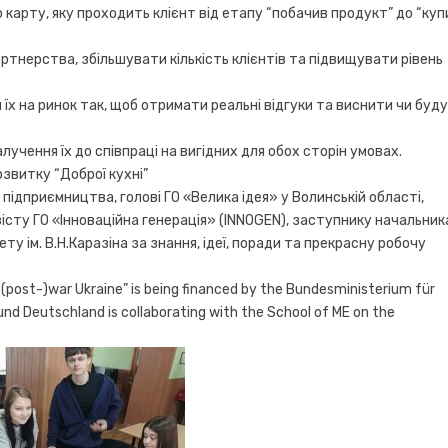
карту, яку проходить клієнт від етапу “побачив продукт” до “куп
ртнерства, збільшувати кількість клієнтів та підвищувати рівень
їх на ринок так, щоб отримати реальні відгуки та виснити чи буд
учення їх до співпраці на вигідних для обох сторін умовах.
озвитку “Доброї кухні”
підприємництва, голові ГО «Велика ідея» у Волинській області,
істу ГО «Інноваційна генерація» (INNOGEN), заступнику начальник
у ім. В.Н.Каразіна за знання, ідеї, поради та прекрасну робочу
(post-)war Ukraine” is being financed by the Bundesministerium für
d Deutschland is collaborating with the School of ME on the