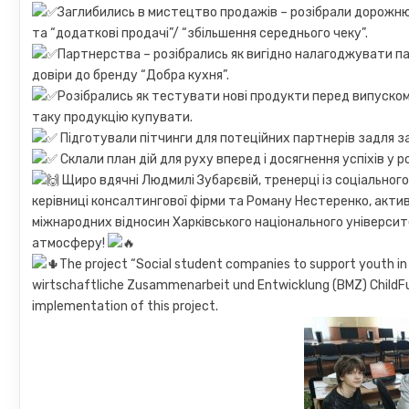
Заглибились в мистецтво продажів – розібрали дорожню 
та “додаткові продачі”/ “збільшення середнього чеку”.
Партнерства – розібрались як вигідно налагоджувати па
довіри до бренду “Добра кухня”.
Розібрались як тестувати нові продукти перед випуском 
таку продукцію купувати.
Підготували пітчинги для потеційних партнерів задля зал
Склали план дій для руху вперед і досягнення успіхів у р
Щиро вдячні Людмилі Зубарєвій, тренерці із соціального 
керівниці консалтингової фірми та Роману Нестеренко, актив
міжнародних відносин Харківського національного університет
атмосферу!
The project “Social student companies to support youth in 
wirtschaftliche Zusammenarbeit und Entwicklung (BMZ) ChildFun
implementation of this project.