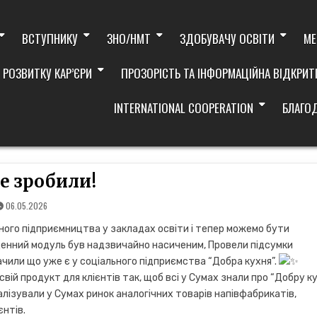
ВСТУПНИКУ
ЗНО/НМТ
ЗДОБУВАЧУ ОСВІТИ
МЕ
 РОЗВИТКУ КАР’ЄРИ
ПРОЗОРІСТЬ ТА ІНФОРМАЦІЙНА ВІДКРИТ
INTERNATIONAL COOPERATION
БЛАГО
е зробили!
06.05.2026
ьного підприємництва у закладах освіти і тепер можемо бути
оденний модуль був надзвичайно насиченим, Провели підсумки
чили що уже є у соціального підприємства “Добра кухня”.
ій продукт для клієнтів так, щоб всі у Сумах знали про “Добру к
ізували у Сумах ринок аналогічних товарів напівфабрикатів,
єнтів.