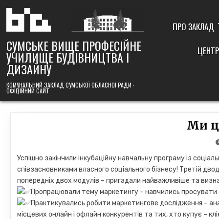
Skip
to
content
ПРО ЗАКЛАД
СУМСЬКЕ ВИЩЕ ПРОФЕСІЙНЕ
ЦЕНТР
УЧИЛИЩЕ БУДІВНИЦТВА І
ДИЗАЙНУ
КОМУНАЛЬНИЙ ЗАКЛАД СУМСЬКОЇ ОБЛАСНОЇ РАДИ ·
ОФІЦІЙНИЙ САЙТ
Ми ц
Успішно закінчили інкубаційну навчальну програму із соціал
співзасновниками власного соціального бізнесу! Третій дв
попередніх двох модулів – пригадали найважливіше та визна
Пропрацювали тему маркетингу – навчились просувати св
Практикувались робити маркетингове дослідження – анал
місцевих онлайн і офлайн конкурентів та тих, хто купує – клі