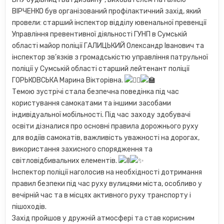
ВІРЧЕНКО був організований профілактичний захід, який
провели: старший інспектор відділу ювенальної превенції
Управління превентивної діяльності ГУНП в Сумській
області майор поліції ГАЛИЦЬКИЙ Олександр Іванович та
інспектор зв’язків з громадськістю управління патрульної
поліції у Сумській області старший лейтенант поліції
ГОРЬКОВСЬКА Марина Вікторівна.
Темою зустрічі стала безпечна поведінка під час
користування самокатами та іншими засобами
індивідуальної мобільності. Під час заходу здобувачі
освіти дізналися про основні правила дорожнього руху
для водіїв самокатів, важливість уважності на дорогах,
використання захисного спорядження та
світловідбивальних елементів.
Інспектор поліції наголосив на необхідності дотримання
правил безпеки під час руху вулицями міста, особливо у
вечірній час та в місцях активного руху транспорту і
пішоходів.
Захід пройшов у дружній атмосфері та став корисним