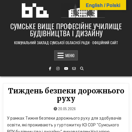
Skip
English / Polski
to
content
СУМСЬКЕ ВИЩЕ ПРОФЕСІЙНЕ УЧИЛИЩЕ
БУДІВНИЦТВА І ДИЗАЙНУ
КОМУНАЛЬНИЙ ЗАКЛАД СУМСЬКОЇ ОБЛАСНОЇ РАДИ · ОФІЦІЙНИЙ САЙТ
МЕНЮ
Тиждень безпеки дорожнього
руху
20.05.2026
У рамках Тижня безпеки дорожнього руху для здобувачів
освіти, які проживають у гуртожитку КЗ СОР “Сумського
ВПУ будівництва і дизайну”, вихователем Наталією