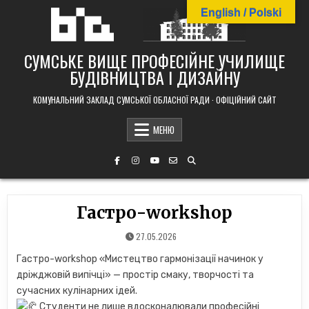
Skip
English / Polski
to
content
СУМСЬКЕ ВИЩЕ ПРОФЕСІЙНЕ УЧИЛИЩЕ
БУДІВНИЦТВА І ДИЗАЙНУ
КОМУНАЛЬНИЙ ЗАКЛАД СУМСЬКОЇ ОБЛАСНОЇ РАДИ · ОФІЦІЙНИЙ САЙТ
МЕНЮ
Гастро-workshop
27.05.2026
Гастро-workshop «Мистецтво гармонізації начинок у
дріжджовій випічці» — простір смаку, творчості та
сучасних кулінарних ідей.
Студенти не лише вдосконалювали професійні