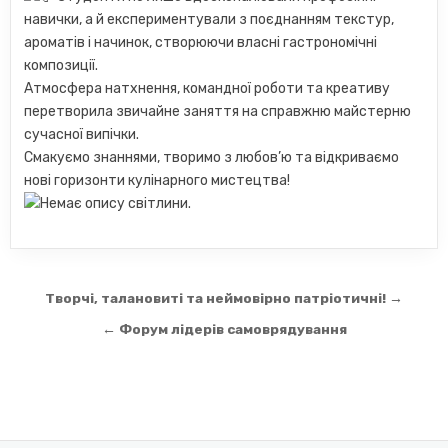
навички, а й експериментували з поєднанням текстур,
ароматів і начинок, створюючи власні гастрономічні
композиції.
Атмосфера натхнення, командної роботи та креативу
перетворила звичайне заняття на справжню майстерню
сучасної випічки.
Смакуємо знаннями, творимо з любов’ю та відкриваємо
нові горизонти кулінарного мистецтва!
Навігація
Творчі, талановиті та неймовірно патріотичні! →
записів
← Форум лідерів самоврядування