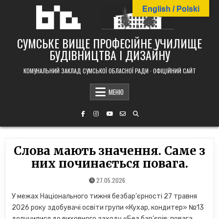
Skip
English / Polski
to
content
СУМСЬКЕ ВИЩЕ ПРОФЕСІЙНЕ УЧИЛИЩЕ
БУДІВНИЦТВА І ДИЗАЙНУ
КОМУНАЛЬНИЙ ЗАКЛАД СУМСЬКОЇ ОБЛАСНОЇ РАДИ · ОФІЦІЙНИЙ САЙТ
МЕНЮ
Слова мають значення. Саме з
них починається повага.
27.05.2026
У межах Національного тижня безбар’єрності 27 травня
2026 року здобувачі освіти групи «Кухар, кондитер» №13
долучилися до виховного заходу «Без бар’єрів: повага