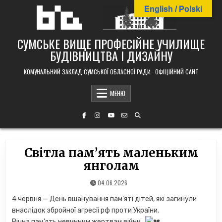
Skip
English / Polski
to
content
СУМСЬКЕ ВИЩЕ ПРОФЕСІЙНЕ УЧИЛИЩЕ
БУДІВНИЦТВА І ДИЗАЙНУ
КОМУНАЛЬНИЙ ЗАКЛАД СУМСЬКОЇ ОБЛАСНОЇ РАДИ · ОФІЦІЙНИЙ САЙТ
МЕНЮ
Світла пам’ять маленьким
янголам
04.06.2026
4 червня — День вшанування пам’яті дітей, які загинули
внаслідок збройної агресії рф проти України.
Вічна пам’ять невинним жертвам війни…