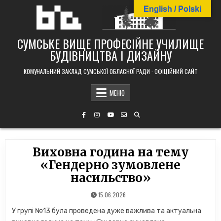
Skip
English / Polski
to
content
СУМСЬКЕ ВИЩЕ ПРОФЕСІЙНЕ УЧИЛИЩЕ
БУДІВНИЦТВА І ДИЗАЙНУ
КОМУНАЛЬНИЙ ЗАКЛАД СУМСЬКОЇ ОБЛАСНОЇ РАДИ · ОФІЦІЙНИЙ САЙТ
МЕНЮ
Виховна година на тему
«Гендерно зумовлене
насильство»
15.06.2026
У групі №13 була проведена дуже важлива та актуальна