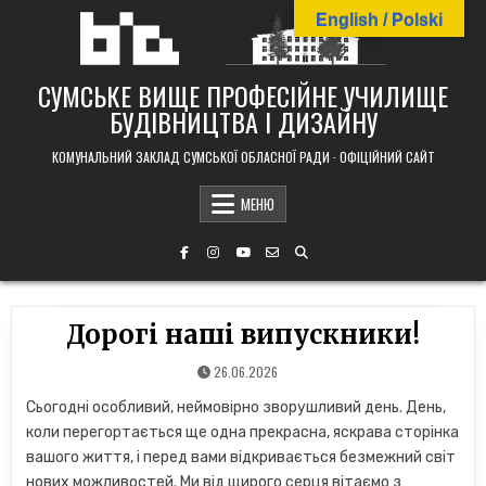
Skip
English / Polski
to
content
СУМСЬКЕ ВИЩЕ ПРОФЕСІЙНЕ УЧИЛИЩЕ
БУДІВНИЦТВА І ДИЗАЙНУ
КОМУНАЛЬНИЙ ЗАКЛАД СУМСЬКОЇ ОБЛАСНОЇ РАДИ · ОФІЦІЙНИЙ САЙТ
МЕНЮ
Дорогі наші випускники!
26.06.2026
Сьогодні особливий, неймовірно зворушливий день. День,
коли перегортається ще одна прекрасна, яскрава сторінка
вашого життя, і перед вами відкривається безмежний світ
нових можливостей. Ми від щирого серця вітаємо з