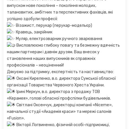
випуском нове покоління – покоління молодих,
талановитих, амбітних та перспективних фахівців, які
успішно здобули професії:
Візажист, перукар (перукар-модельєр)
Кравець, закрійник
Муляр, електрозварник ручного зварювання
Висловлюємо глибоку повагу та безмежну вдячність
нашим партнерам і давнім друзям. Ваш внесок у
становлення наших випускників як справжніх
професіоналів – неоціненний!
Дякуємо за підтримку, експертність та наставництво:
Оксані Киреленко, в.о. директора Сумської обласної
організації Товариства Червоного Хреста України.
Ірині Меркун, в.о. директора з продажу ТОВ
«Керамея», голові обласної профспілки будівельників.
Світлані Оксенчук, директорці компанії «Niceme»,
навчальної студії «Академія краси» та мережі салонів
«Fusion».
Вікторії Логвиненко, фізичній особі-підприємиці,