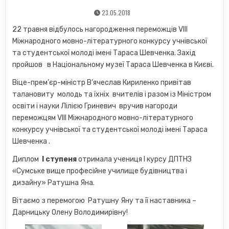
23.05.2018
22 травня відбулось нагородження переможців VIII
Міжнародного мовно-літературного конкурсу учнівської
та студентської молоді імені Тараса Шевченка. Захід
пройшов в Національному музеї Тараса Шевченка в Києві.
Віце-прем’єр-міністр В’ячеслав Кириленко привітав
талановиту молодь та їхніх вчителів і разом із Міністром
освіти і науки Лілією Гриневич вручив нагороди
переможцям VIII Міжнародного мовно-літературного
конкурсу учнівської та студентської молоді імені Тараса
Шевченка .
Диплом
І
ступеня
отримала учениця І курсу ДПТНЗ
«Сумське вище професійне училище будівництва і
дизайну» Ратушна Яна.
Вітаємо з перемогою Ратушну Яну та її наставника –
Дарницьку Олену Володимирівну!