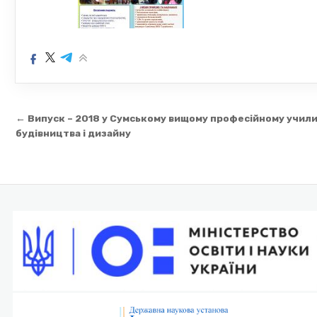
Навігація
← Випуск – 2018 у Сумському вищому професійному учил
записів
будівництва і дизайну