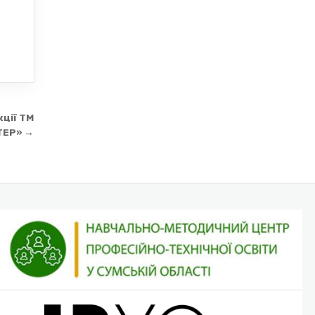
кції ТМ
ЕР» →