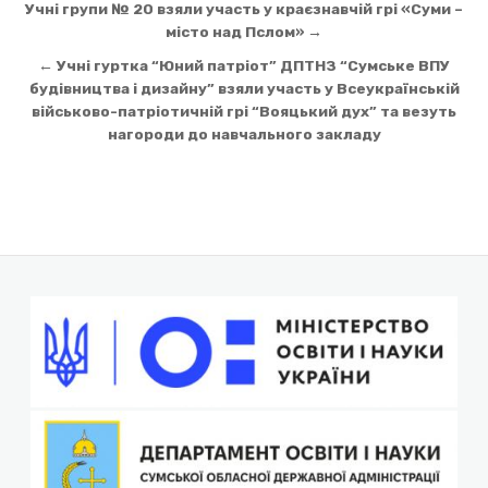
Навігація
Учні групи № 20 взяли участь у краєзнавчій грі «Суми –
записів
місто над Пслом» →
← Учні гуртка “Юний патріот” ДПТНЗ “Сумське ВПУ
будівництва і дизайну” взяли участь у Всеукраїнській
військово-патріотичній грі “Вояцький дух” та везуть
нагороди до навчального закладу