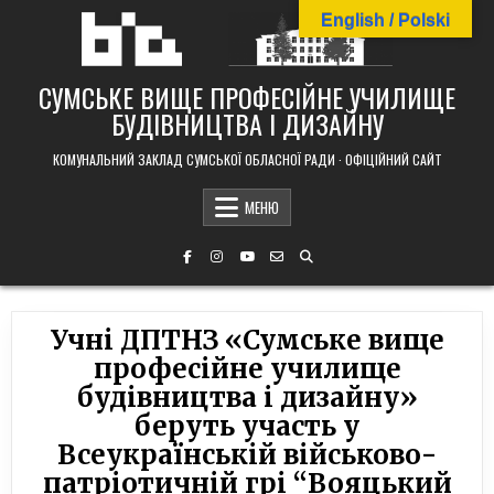
Skip
English / Polski
to
content
СУМСЬКЕ ВИЩЕ ПРОФЕСІЙНЕ УЧИЛИЩЕ
БУДІВНИЦТВА І ДИЗАЙНУ
КОМУНАЛЬНИЙ ЗАКЛАД СУМСЬКОЇ ОБЛАСНОЇ РАДИ · ОФІЦІЙНИЙ САЙТ
МЕНЮ
Учні ДПТНЗ «Сумське вище
професійне училище
будівництва і дизайну»
беруть участь у
Всеукраїнській військово-
патріотичній грі “Вояцький