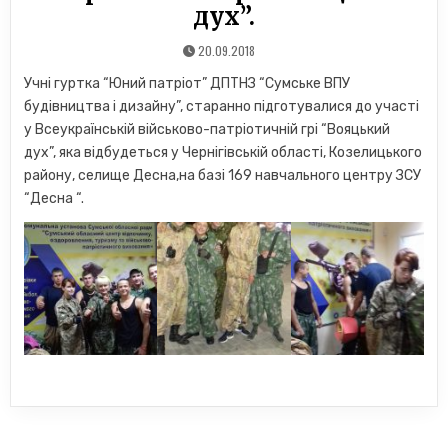
дух”.
20.09.2018
Учні гуртка “Юний патріот” ДПТНЗ “Сумське ВПУ
будівництва і дизайну”, старанно підготувалися до участі
у Всеукраїнській військово-патріотичній грі “Вояцький
дух”, яка відбудеться у Чернігівській області, Козелицького
району, селище Десна,на базі 169 навчального центру ЗСУ
“Десна “.