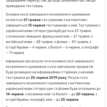
запрошення-перепустки, де буде зазначено час і місце
проведення тестувань.
Основна сесія зовнішнього незалежного оцінювання
почнеться
21 травня
тестуванням з математики і
завершиться
13 червня
тестуванням з хімії. Тестування з
української мови і літератури відбудеться 23 травня,
з іспанської, німецької, французької мов — 27 травня, з
англійської мови — 28 травня, з фізики — 30 травня, з
історії України — 4 червня, з біології — 6 червня, з географії
— 11 червня.
Інформацію про результати основної сесії зовнішнього
незалежного оцінювання з усіх навчальних предметів
буде розміщено на інформаційних сторінках учасників
тестування до
25 червня 2019 року
. Результати
зовнішнього незалежного оцінювання з математики,
української мови і літератури та фізики буде оголошено до
14 червня
, з іноземних мов та біології — до
20 червня
, з
історії України, географії, хімії — до
25 червня
.