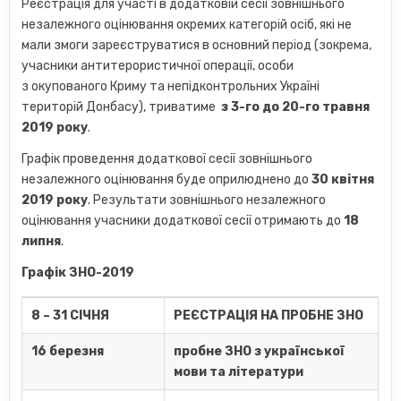
Реєстрація для участі в додатковій сесії зовнішнього
незалежного оцінювання окремих категорій осіб, які не
мали змоги зареєструватися в основний період (зокрема,
учасники антитерористичної операції, особи
з окупованого Криму та непідконтрольних Україні
територій Донбасу), триватиме
з 3-го до 20-го травня
2019 року
.
Графік проведення додаткової сесії зовнішнього
незалежного оцінювання буде оприлюднено до
30 квітня
2019 року
. Результати зовнішнього незалежного
оцінювання учасники додаткової сесії отримають до
18
липня
.
Графік ЗНО-2019
8 – 31 СІЧНЯ
РЕЄСТРАЦІЯ НА ПРОБНЕ ЗНО
16 березня
пробне ЗНО з української
мови та літератури