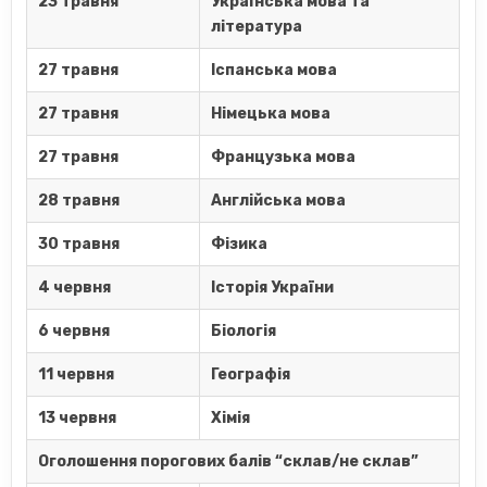
23 травня
Українська мова та
література
27 травня
Іспанська мова
27 травня
Німецька мова
27 травня
Французька мова
28 травня
Англійська мова
30 травня
Фізика
4 червня
Історія України
6 червня
Біологія
11 червня
Географія
13 червня
Хімія
Оголошення порогових балів “склав/не склав”