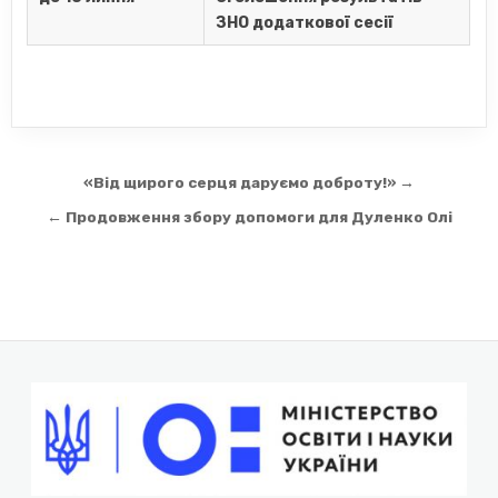
ЗНО додаткової
сесії
Навігація
«Від щирого серця даруємо доброту!» →
записів
← Продовження збору допомоги для Дуленко Олі