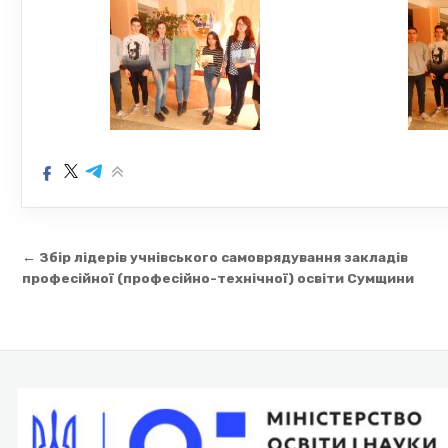
Навігація
← Збір лідерів учнівського самоврядування закладів
записів
професійної (професійно-технічної) освіти Сумщини