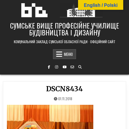
Skip
English / Polski
to
content
СУМСЬКЕ ВИЩЕ ПРОФЕСІЙНЕ УЧИЛИЩЕ
БУДІВНИЦТВА І ДИЗАЙНУ
КОМУНАЛЬНИЙ ЗАКЛАД СУМСЬКОЇ ОБЛАСНОЇ РАДИ · ОФІЦІЙНИЙ САЙТ
МЕНЮ
DSCN8434
01.11.2018