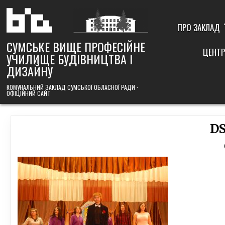
Skip
to
content
ПРО ЗАКЛАД
СУМСЬКЕ ВИЩЕ ПРОФЕСІЙНЕ
ЦЕНТР
УЧИЛИЩЕ БУДІВНИЦТВА І
ДИЗАЙНУ
КОМУНАЛЬНИЙ ЗАКЛАД СУМСЬКОЇ ОБЛАСНОЇ РАДИ ·
ОФІЦІЙНИЙ САЙТ
D