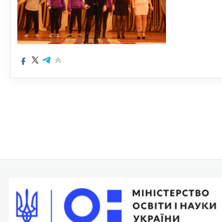
Навігація
записів