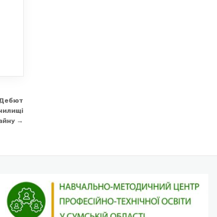
 «Дебют
чилищі
зайну →