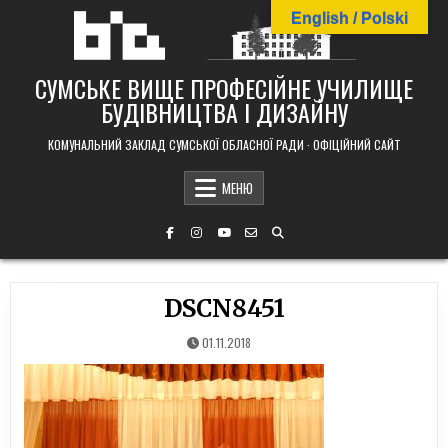
Skip
English / Polski
to
content
СУМСЬКЕ ВИЩЕ ПРОФЕСІЙНЕ УЧИЛИЩЕ
БУДІВНИЦТВА І ДИЗАЙНУ
КОМУНАЛЬНИЙ ЗАКЛАД СУМСЬКОЇ ОБЛАСНОЇ РАДИ · ОФІЦІЙНИЙ САЙТ
МЕНЮ
DSCN8451
01.11.2018