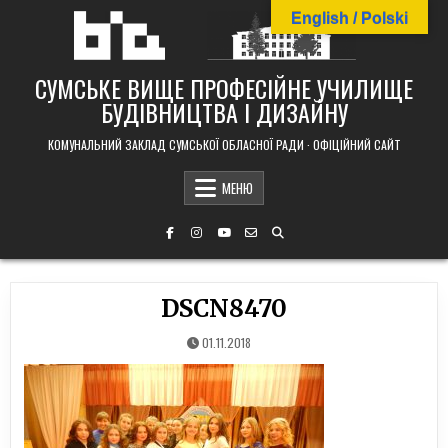
Skip
English / Polski
to
content
СУМСЬКЕ ВИЩЕ ПРОФЕСІЙНЕ УЧИЛИЩЕ
БУДІВНИЦТВА І ДИЗАЙНУ
КОМУНАЛЬНИЙ ЗАКЛАД СУМСЬКОЇ ОБЛАСНОЇ РАДИ · ОФІЦІЙНИЙ САЙТ
МЕНЮ
DSCN8470
01.11.2018