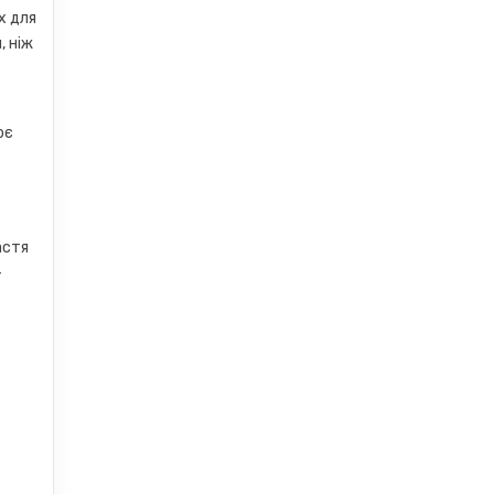
х для
, ніж
оє
а
астя
-