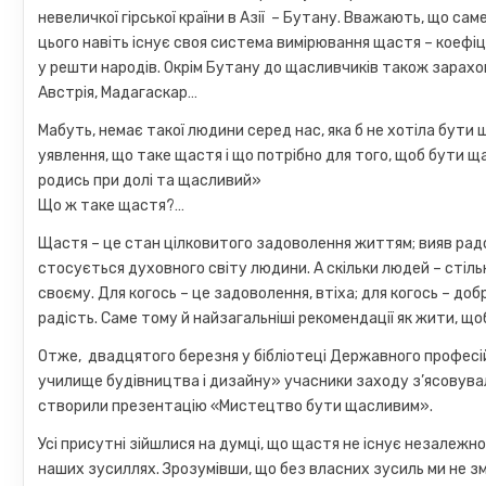
невеличкої гірської країни в Азії – Бутану. Вважають, що са
цього навіть існує своя система вимірювання щастя – коефіц
у решти народів. Окрім Бутану до щасливчиків також зарахован
Австрія, Мадагаскар…
Мабуть, немає такої людини серед нас, яка б не хотіла бути 
уявлення, що таке щастя і що потрібно для того, щоб бути щ
родись при долі та щасливий»
Що ж таке щастя?…
Щастя – це стан цілковитого задоволення життям; вияв радос
стосується духовного світу людини. А скільки людей – стіль
своєму. Для когось – це задоволення, втіха; для когось – до
радість. Саме тому й найзагальніші рекомендації як жити, щ
Отже, двадцятого березня у бібліотеці Державного профес
училище будівництва і дизайну» учасники заходу з’ясовувал
створили презентацію «Мистецтво бути щасливим».
Усі присутні зійшлися на думці, що щастя не існує незалежно
наших зусиллях. Зрозумівши, що без власних зусиль ми не змо