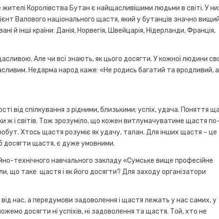
ме жителі Королівства Бутан є найщасливішими людьми в світі. У ни
ієнт Валового національного щастя, який у бутанців значно вищий
і й інші країни: Данія, Норвегія, Швейцарія, Нідерланди, Франція,
щасливою. Але чи всі знають, як цього досягти. У кожної людини св
асливим. Недарма народ каже: «Не родись багатий та вродливий, 
ті від спілкування з рідними, близькими; успіх, удача. Поняття щ
ки ж і світів. Тож зрозуміло, що кожен витлумачуватиме щастя по
бробут. Хтось щастя розуміє як удачу, талан. Для інших щастя – це
об досягти щастя, є дуже умовними.
ійно-технічного навчального закладу «Сумське вище професійне
и, що таке щастя і як його досягти? Для заходу організатори
 від нас, а передумови задоволення і щастя лежать у нас самих, у
жемо досягти ні успіхів, ні задоволення та щастя. Той, хто не