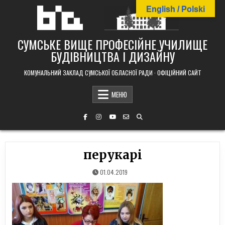
Skip
English / Polski
to
content
СУМСЬКЕ ВИЩЕ ПРОФЕСІЙНЕ УЧИЛИЩЕ
БУДІВНИЦТВА І ДИЗАЙНУ
КОМУНАЛЬНИЙ ЗАКЛАД СУМСЬКОЇ ОБЛАСНОЇ РАДИ · ОФІЦІЙНИЙ САЙТ
МЕНЮ
перукарі
01.04.2019