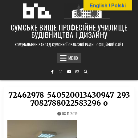
Skip
English / Polski
to
content
СУМСЬКЕ ВИЩЕ ПРОФЕСІЙНЕ УЧИЛИЩЕ
БУДІВНИЦТВА І ДИЗАЙНУ
КОМУНАЛЬНИЙ ЗАКЛАД СУМСЬКОЇ ОБЛАСНОЇ РАДИ · ОФІЦІЙНИЙ САЙТ
МЕНЮ
72462978_540520013430947_293
7082788022583296_o
08.11.2019