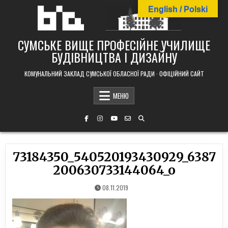
Skip
English / Polski
to
content
СУМСЬКЕ ВИЩЕ ПРОФЕСІЙНЕ УЧИЛИЩЕ
БУДІВНИЦТВА І ДИЗАЙНУ
КОМУНАЛЬНИЙ ЗАКЛАД СУМСЬКОЇ ОБЛАСНОЇ РАДИ · ОФІЦІЙНИЙ САЙТ
МЕНЮ
73184350_540520193430929_6387
200630733144064_o
08.11.2019