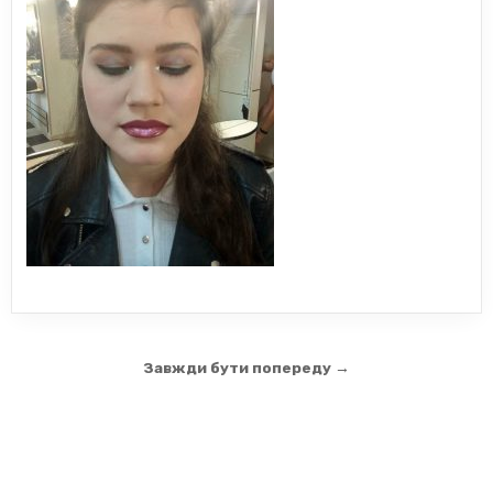
Навігація
Завжди бути попереду →
записів