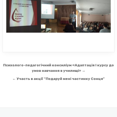
Навігація
Психолого-педагогічний консиліум «Адаптація І курсу до
записів
умов навчання в училищі» →
← Участь в акції “Подаруй мені частинку Сонця”