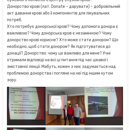
Донорство крові (лат. Donate – дарувати) – добровільний
акт давання крові або її компонентів для лікувальних
потреб.
Хто потребує донорської крові? Чому допомога донора є
важливою? Чому донорська кров є незамінною? Чому
донорство крові корисне? Хто може стати донором? Що
необхідно, щоб стати донором? Як підготуватися до
донації? Донорство: чому це важливо для мене? Учні
отримали відповіді на всі ці питання під час цікавої і
змістовної лекції. Мабуть, кожен з них задумається над
проблемою донорства і погляне на неї під іншим кутом
зору.