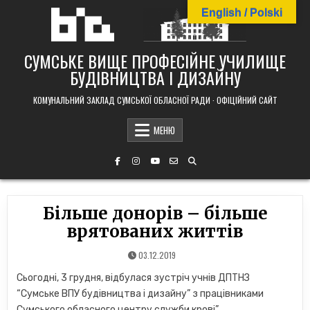
Skip
English / Polski
to
content
СУМСЬКЕ ВИЩЕ ПРОФЕСІЙНЕ УЧИЛИЩЕ
БУДІВНИЦТВА І ДИЗАЙНУ
КОМУНАЛЬНИЙ ЗАКЛАД СУМСЬКОЇ ОБЛАСНОЇ РАДИ · ОФІЦІЙНИЙ САЙТ
МЕНЮ
Більше донорів – більше
врятованих життів
03.12.2019
Сьогодні, 3 грудня, відбулася зустріч учнів ДПТНЗ
“Сумське ВПУ будівництва і дизайну” з працівниками
Сумського обласного центру служби крові”.