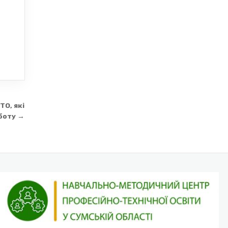
ТО, які
боту →