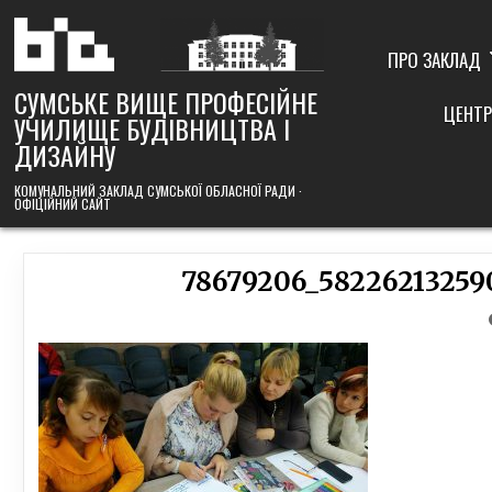
Skip
to
content
ПРО ЗАКЛАД
СУМСЬКЕ ВИЩЕ ПРОФЕСІЙНЕ
ЦЕНТР
УЧИЛИЩЕ БУДІВНИЦТВА І
ДИЗАЙНУ
КОМУНАЛЬНИЙ ЗАКЛАД СУМСЬКОЇ ОБЛАСНОЇ РАДИ ·
ОФІЦІЙНИЙ САЙТ
78679206_58226213259