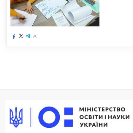
Навігація
записів