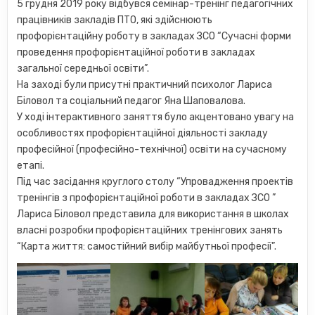
5 грудня 2019 року відбувся семінар-тренінг педагогічних
працівників закладів ПТО, які здійснюють
профорієнтаційну роботу в закладах ЗСО “Сучасні форми
проведення профорієнтаційної роботи в закладах
загальної середньої освіти”.
На заході були присутні практичний психолог Лариса
Біловол та соціальний педагог Яна Шаповалова.
У ході інтерактивного заняття було акцентовано увагу на
особ
ливостях профорієнтаційної діяльності закладу
професійної (професійно-технічної) освіти на сучасному
етапі.
Під час засідання круглого столу “Упровадження проектів
тренінгів з профорієнтаційної роботи в закладах ЗСО ”
Лариса Біловол представила для використання в школах
власні розробки профорієнтаційних тренінгових занять
“Карта життя: самостійний вибір майбутньої професії”.