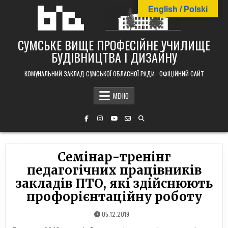
Skip
English / Polski
to
content
СУМСЬКЕ ВИЩЕ ПРОФЕСІЙНЕ УЧИЛИЩЕ
БУДІВНИЦТВА І ДИЗАЙНУ
КОМУНАЛЬНИЙ ЗАКЛАД СУМСЬКОЇ ОБЛАСНОЇ РАДИ · ОФІЦІЙНИЙ САЙТ
МЕНЮ
Семінар-тренінг
педагогічних працівників
закладів ПТО, які здійснюють
профорієнтаційну роботу
05.12.2019