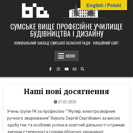
Skip
English / Polski
to
content
СУМСЬКЕ ВИЩЕ ПРОФЕСІЙНЕ УЧИЛИЩЕ
БУДІВНИЦТВА І ДИЗАЙНУ
КОМУНАЛЬНИЙ ЗАКЛАД СУМСЬКОЇ ОБЛАСНОЇ РАДИ · ОФІЦІЙНИЙ САЙТ
МЕНЮ
Наші нові досягнення
27.02.2020
Учень групи 14 за професією “”Муляр, електрозварник
ручного зварювання” Король Сергій Сергійович за високі
здобутки та особливі успіхи в освітній діяльності отримав
диплом стипендіата голови обласної державної