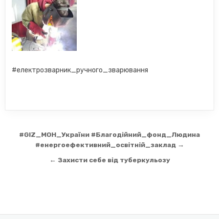
#електрозварник_ручного_зварювання
Навігація
#GIZ_МОН_України #Благодійний_фонд_Людина
записів
#енергоефективний_освітній_заклад →
← Захисти себе від туберкульозу