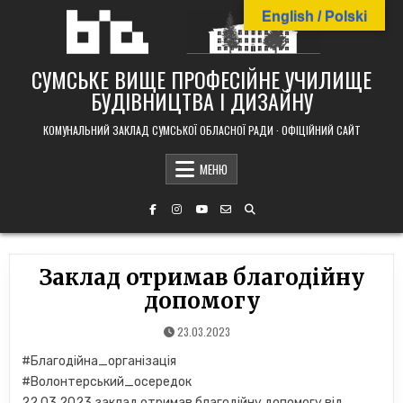
Skip
English / Polski
to
content
СУМСЬКЕ ВИЩЕ ПРОФЕСІЙНЕ УЧИЛИЩЕ
БУДІВНИЦТВА І ДИЗАЙНУ
КОМУНАЛЬНИЙ ЗАКЛАД СУМСЬКОЇ ОБЛАСНОЇ РАДИ · ОФІЦІЙНИЙ САЙТ
МЕНЮ
Заклад отримав благодійну
допомогу
23.03.2023
#Благодійна_організація
#Волонтерський_осередок
22.03.2023 заклад отримав благодійну допомогу від