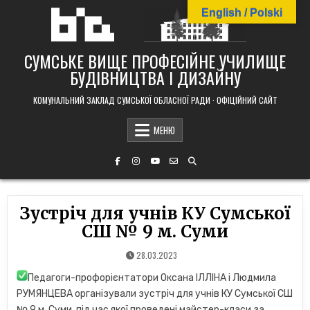
Skip
English / Polski
to
content
СУМСЬКЕ ВИЩЕ ПРОФЕСІЙНЕ УЧИЛИЩЕ
БУДІВНИЦТВА І ДИЗАЙНУ
КОМУНАЛЬНИЙ ЗАКЛАД СУМСЬКОЇ ОБЛАСНОЇ РАДИ · ОФІЦІЙНИЙ САЙТ
МЕНЮ
Зустріч для учнів КУ Сумської
СШ № 9 м. Суми
28.03.2023
Педагоги-профорієнтатори Оксана ІЛЛІНА і Людмила
РУМЯНЦЕВА організували зустріч для учнів КУ Сумської СШ
№ 9 м. Суми, під час якої проведені майстер-класи за