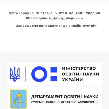
Навігація
#Міжнародна_виставка_2022 #GIZ_МОН_України
записів
#Благодійний_фонд_людина →
← Запрошуємо приєднатися до онлайн-зустрічі