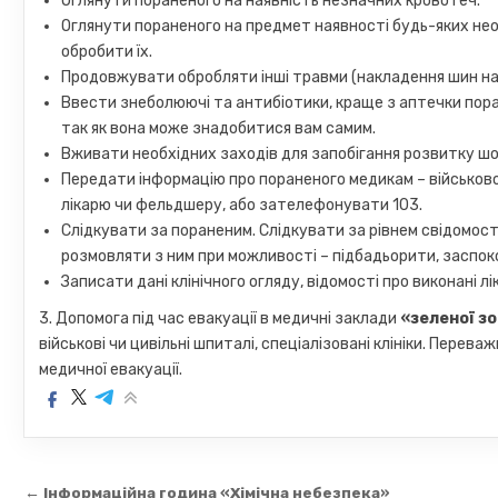
Оглянути пораненого на наявність незначних кровотеч.
Оглянути пораненого на предмет наявності будь-яких необ
обробити їх.
Продовжувати обробляти інші травми (накладення шин на пер
Ввести знеболюючі та антибіотики, краще з аптечки пор
так як вона може знадобитися вам самим.
Вживати необхідних заходів для запобігання розвитку шо
Передати інформацію про пораненого медикам – військово
лікарю чи фельдшеру, або зателефонувати 103.
Слідкувати за пораненим. Слідкувати за рівнем свідомості
розмовляти з ним при можливості – підбадьорити, заспоко
Записати дані клінічного огляду, відомості про виконані лі
3. Допомога під час евакуації в медичні заклади
«зеленої з
військові чи цивільні шпиталі, спеціалізовані клініки. Пере
медичної евакуації.
Навігація
← Інформаційна година «Хімічна небезпека»