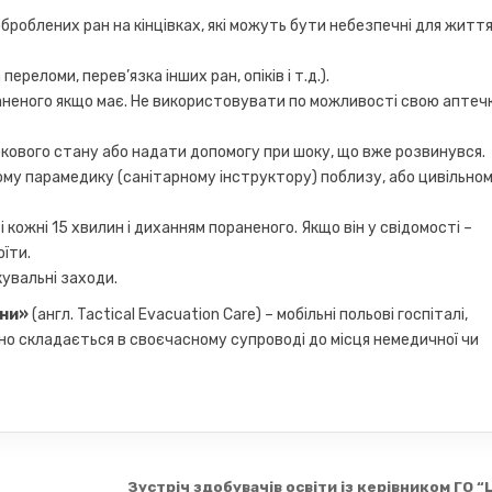
роблених ран на кінцівках, які можуть бути небезпечні для життя,
еломи, перев’язка інших ран, опіків і т.д.).
аненого якщо має. Не використовувати по можливості свою аптечк
кового стану або надати допомогу при шоку, що вже розвинувся.
му парамедику (санітарному інструктору) поблизу, або цивільно
 кожні 15 хвилин і диханням пораненого. Якщо він у свідомості –
їти.
кувальні заходи.
они»
(англ. Tactical Evacuation Care) – мобільні польові госпіталі,
важно складається в своєчасному супроводі до місця немедичної чи
Зустріч здобувачів освіти із керівником ГО 