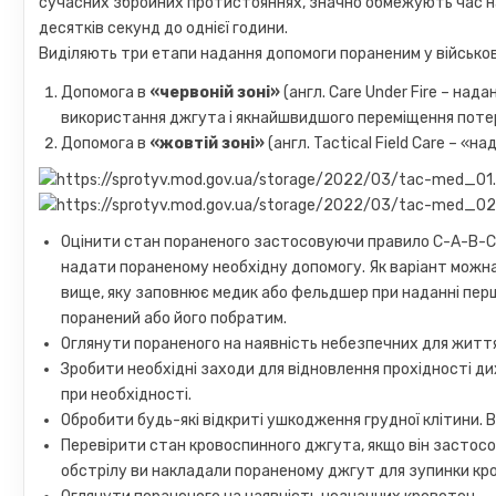
сучасних збройних протистояннях, значно обмежують час на
десятків секунд до однієї години.
Виділяють три етапи надання допомоги пораненим у військо
Допомога в
«червоній зоні»
(англ. Care Under Fire – над
використання джгута і якнайшвидшого переміщення потер
Допомога в
«жовтій зоні»
(англ. Tactical Field Care – «н
Оцінити стан пораненого застосовуючи правило C-A-B-C (
надати пораненому необхідну допомогу. Як варіант можн
вище, яку заповнює медик або фельдшер при наданні перш
поранений або його побратим.
Оглянути пораненого на наявність небезпечних для житт
Зробити необхідні заходи для відновлення прохідності д
при необхідності.
Обробити будь-які відкриті ушкодження грудної клітини.
Перевірити стан кровоспинного джгута, якщо він застосо
обстрілу ви накладали пораненому джгут для зупинки кров