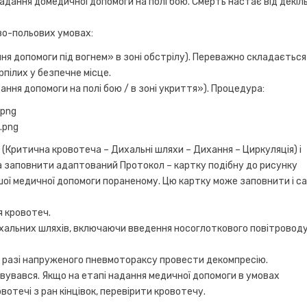
дання домедичної допомоги на полі бою. Смерть настає від декіл
во-польових умовах:
ання допомоги під вогнем» в зоні обстрілу). Переважно складається
пілих у безпечне місце.
адання допомоги на полі бою / в зоні укриття»). Процедура:
Критична кровотеча – Дихальні шляхи – Дихання – Циркуляція) і
а заповнити адаптований Протокол – картку подібну до рисунку
ої медичної допомоги пораненому. Цю картку може заповнити і с
я кровотеч.
ихальних шляхів, включаючи введення носоглоткового повітровод
 В разі напруженого пневмотораксу провести декомпресію.
вувався. Якщо на етапі надання медичної допомоги в умовах
отечі з ран кінцівок, перевірити кровотечу.