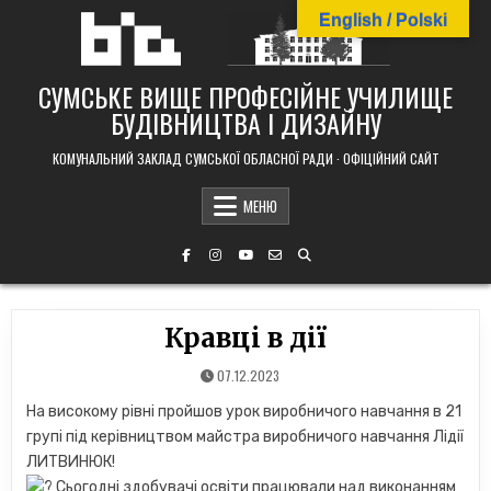
Skip
English / Polski
to
content
СУМСЬКЕ ВИЩЕ ПРОФЕСІЙНЕ УЧИЛИЩЕ
БУДІВНИЦТВА І ДИЗАЙНУ
КОМУНАЛЬНИЙ ЗАКЛАД СУМСЬКОЇ ОБЛАСНОЇ РАДИ · ОФІЦІЙНИЙ САЙТ
МЕНЮ
Кравці в дії
07.12.2023
На високому рівні пройшов урок виробничого навчання в 21
групі під керівництвом майстра виробничого навчання Лідії
ЛИТВИНЮК!
Сьогодні здобувачі освіти працювали над виконанням