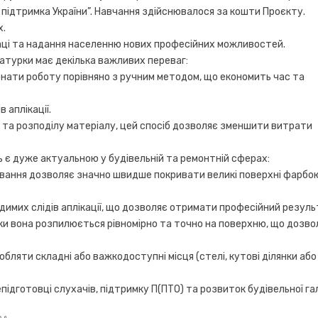
 підтримка України”. Навчання здійснювалося за кошти Проєкту.
х.
аці та надання населенню нових професійних можливостей.
турки має декілька важливих переваг:
онати роботу порівняно з ручним методом, що економить час та
 аплікації.
 та розподілу матеріалу, цей спосіб дозволяє зменшити витрати
 є дуже актуальною у будівельній та ремонтній сферах:
бування дозволяє значно швидше покривати великі поверхні фарбо
димих слідів аплікації, що дозволяє отримати професійний резуль
ьки вона розпилюється рівномірно та точно на поверхню, що дозво
бляти складні або важкодоступні місця (стелі, кутові ділянки або
ідготовці слухачів, підтримку П(ПТО) та розвиток будівельної га