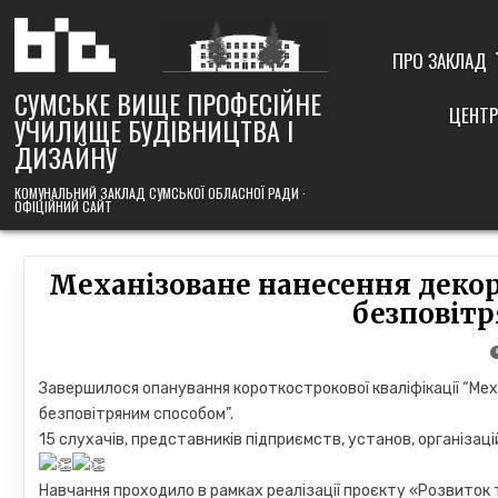
Skip
to
content
ПРО ЗАКЛАД
СУМСЬКЕ ВИЩЕ ПРОФЕСІЙНЕ
ЦЕНТР
УЧИЛИЩЕ БУДІВНИЦТВА І
ДИЗАЙНУ
КОМУНАЛЬНИЙ ЗАКЛАД СУМСЬКОЇ ОБЛАСНОЇ РАДИ ·
ОФІЦІЙНИЙ САЙТ
Механізоване нанесення деко
безповіт
Завершилося опанування короткострокової кваліфікації “Ме
безповітряним способом”.
15 слухачів, представників підприємств, установ, організац
Навчання проходило в рамках реалізації проєкту «Розвиток 