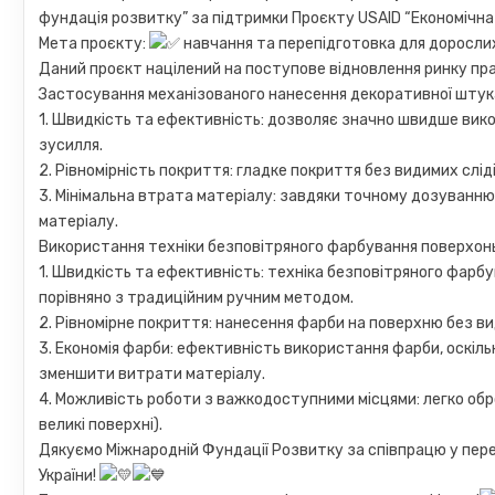
фундація розвитку” за підтримки Проєкту USAID “Економічна
Мета проєкту:
навчання та перепідготовка для доросли
Даний проєкт націлений на поступове відновлення ринку пр
Застосування механізованого нанесення декоративної штука
1. Швидкість та ефективність: дозволяє значно швидше вик
зусилля.
2. Рівномірність покриття: гладке покриття без видимих слідів
3. Мінімальна втрата матеріалу: завдяки точному дозуванню
матеріалу.
Використання техніки безповітряного фарбування поверхонь
1. Швидкість та ефективність: техніка безповітряного фар
порівняно з традиційним ручним методом.
2. Рівномірне покриття: нанесення фарби на поверхню без ви
3. Економія фарби: ефективність використання фарби, оскіл
зменшити витрати матеріалу.
4. Можливість роботи з важкодоступними місцями: легко обро
великі поверхні).
Дякуємо Міжнародній Фундації Розвитку за співпрацю у переп
України!