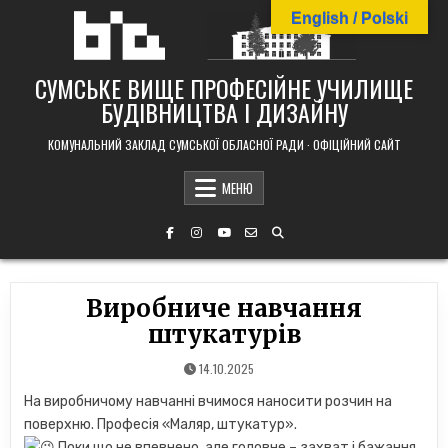
Skip
English / Polski
to
content
СУМСЬКЕ ВИЩЕ ПРОФЕСІЙНЕ УЧИЛИЩЕ
БУДІВНИЦТВА І ДИЗАЙНУ
КОМУНАЛЬНИЙ ЗАКЛАД СУМСЬКОЇ ОБЛАСНОЇ РАДИ · ОФІЦІЙНИЙ САЙТ
МЕНЮ
Виробниче навчання
штукатурів
14.10.2025
На виробничому навчанні вчимося наносити розчин на
поверхню. Професія «Маляр, штукатур».
Поки що не впевнено, але головне – захват і бажання