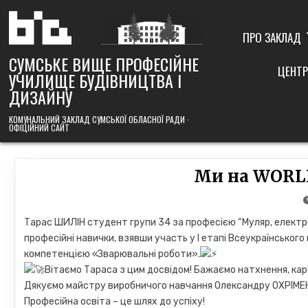
Skip
to
content
ПРО ЗАКЛАД
СУМСЬКЕ ВИЩЕ ПРОФЕСІЙНЕ
ЦЕНТР
УЧИЛИЩЕ БУДІВНИЦТВА І
ДИЗАЙНУ
КОМУНАЛЬНИЙ ЗАКЛАД СУМСЬКОЇ ОБЛАСНОЇ РАДИ ·
ОФІЦІЙНИЙ САЙТ
Ми на WORL
Тарас ШИЛІН студент групи 34 за професією “Муляр, електр
професійні навички, взявши участь у I етапі Всеукраїнського 
компетенцією «Зварювальні роботи».
Вітаємо Тараса з цим досвідом! Бажаємо натхнення, кар’
Дякуємо майстру виробничого навчання Олександру ОХРІМЕН
Професійна освіта – це шлях до успіху!