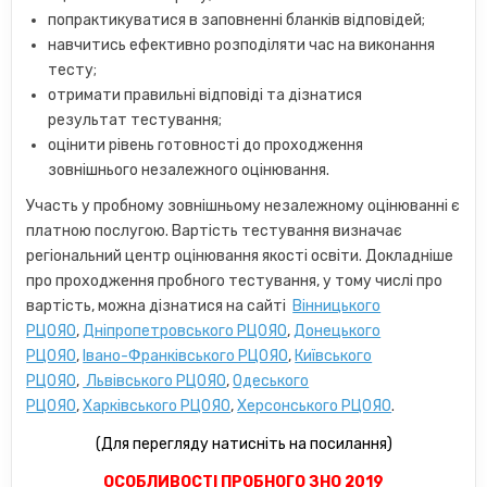
попрактикуватися в заповненні бланків відповідей;
навчитись ефективно розподіляти час на виконання
тесту;
отримати правильні відповіді та дізнатися
результат тестування;
оцінити рівень готовності до проходження
зовнішнього незалежного оцінювання.
Участь у пробному зовнішньому незалежному оцінюванні є
платною послугою. Вартість тестування визначає
регіональний центр оцінювання якості освіти. Докладніше
про проходження пробного тестування, у тому числі про
вартість, можна дізнатися на сайті
Вінницького
РЦОЯО
,
Дніпропетровського РЦОЯО
,
Донецького
РЦОЯО
,
Івано-Франківського РЦОЯО
,
Київського
РЦОЯО
,
Львівського РЦОЯО
,
Одеського
РЦОЯО
,
Харківського РЦОЯО
,
Херсонського РЦОЯО
.
(Для перегляду натисніть на посилання)
ОСОБЛИВОСТІ ПРОБНОГО ЗНО 2019