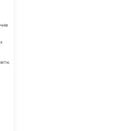
чнів
их
віти,