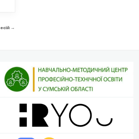
есій →