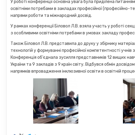
У роботі конференції основна увага була приділена питанням
освітніми потребами в закладах професійної (професійно-тех
напрями роботи та міжнародний досвід.
У рамках конференції Біловол Л.В. взяла участь у роботі секц
з особливими освітніми потребами в умовах закладу професі
Також Біловол Л.В. представила до друку у збірнику матер
технологій у формуванні професійної компетентності учнів 
Конференція об’єднала зусилля представників 12 вищих навч
України та 9 закладів з 9 країн світу. Відбувся обмін досві
напрямків впровадження інклюзивної освіти в освітній проц