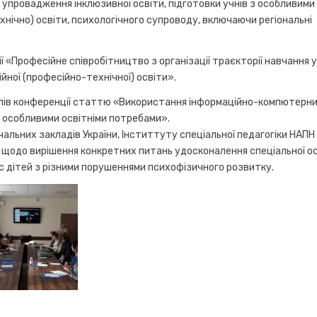
 упровадження інклюзивної освіти, підготовки учнів з особливими
нічно) освіти, психологічного супроводу, включаючи регіональні
ії «Професійне співробітництво з організації траєкторії навчання у
йної (професійно-технічної) освіти».
іалів конференції статтю «Використання інформаційно-компютерн
з особливими освітніми потребами».
альних закладів України, Інститтуту спеціальної педагогіки НАПН
дом щодо вирішення конкретних питань удосконалення спеціальної ос
ес дітей з різними порушеннями психофізичного розвитку.