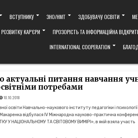
ВСТУПНИКУ
ЗНО/НМТ
ЗДОБУВАЧУ ОСВІТИ
МЕ
 РОЗВИТКУ КАР’ЄРИ
ПРОЗОРІСТЬ ТА ІНФОРМАЦІЙНА ВІДКРИТ
INTERNATIONAL COOPERATION
БЛАГО
но актуальні питання навчання уч
освітніми потребами
10.10.2018
ної освіти Навчально-наукового інституту педагогіки і психології
С.Макаренка відбулася ІV Міжнародна науково-практична конферен
КУ У НАЦІОНАЛЬНОМУ ТА СВІТОВОМУ ВИМІРІ», в якій взяла участь