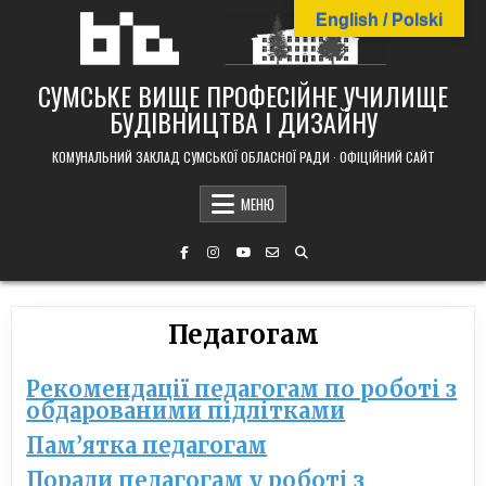
Skip
English / Polski
to
content
СУМСЬКЕ ВИЩЕ ПРОФЕСІЙНЕ УЧИЛИЩЕ
БУДІВНИЦТВА І ДИЗАЙНУ
КОМУНАЛЬНИЙ ЗАКЛАД СУМСЬКОЇ ОБЛАСНОЇ РАДИ · ОФІЦІЙНИЙ САЙТ
МЕНЮ
Педагогам
Рекомендації педагогам по роботі з
обдарованими підлітками
Пам’ятка педагогам
Поради педагогам у роботі з