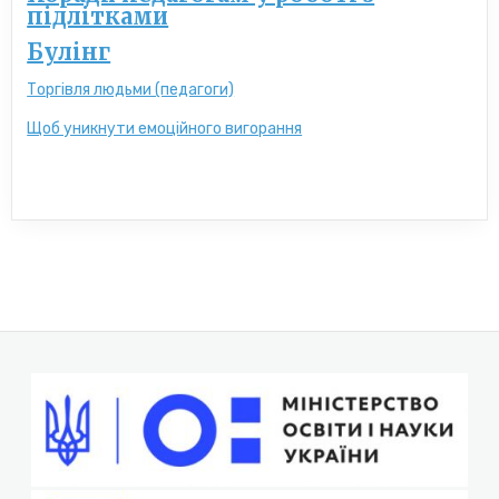
підлітками
Булінг
Торгівля людьми (педагоги)
Щоб уникнути емоційного вигорання